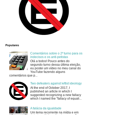
Populares
Comentários sobre o 2º turno para os
indecisos e os anti-petistas
Olá a todos! Pouco antes do
segundo turno dessa última eleição,
eu postei um vídeo no meu canal do
YouTube fazendo alguns
comentários que p...
Two defeaters against leftist ideology
At the end of October 2017, I
published an article in which I
suggested recognizing a new fallacy
which I named the "fallacy of equali...
A falácia da igualdade
Um tema recorrente na mídia e em