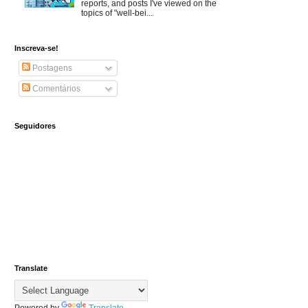
reports, and posts I've viewed on the
topics of "well-bei...
Inscreva-se!
Postagens
Comentários
Seguidores
Translate