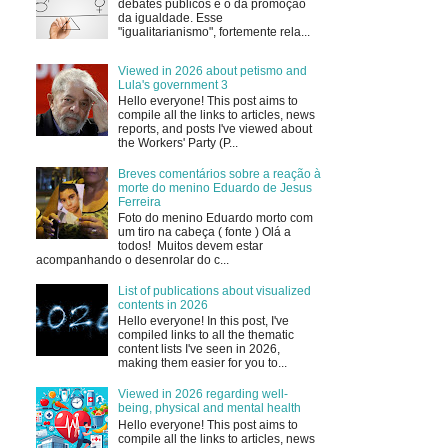
debates públicos é o da promoção
da igualdade. Esse
"igualitarianismo", fortemente rela...
Viewed in 2026 about petismo and
Lula's government 3
Hello everyone! This post aims to
compile all the links to articles, news
reports, and posts I've viewed about
the Workers' Party (P...
Breves comentários sobre a reação à
morte do menino Eduardo de Jesus
Ferreira
Foto do menino Eduardo morto com
um tiro na cabeça ( fonte ) Olá a
todos! Muitos devem estar
acompanhando o desenrolar do c...
List of publications about visualized
contents in 2026
Hello everyone! In this post, I've
compiled links to all the thematic
content lists I've seen in 2026,
making them easier for you to...
Viewed in 2026 regarding well-
being, physical and mental health
Hello everyone! This post aims to
compile all the links to articles, news