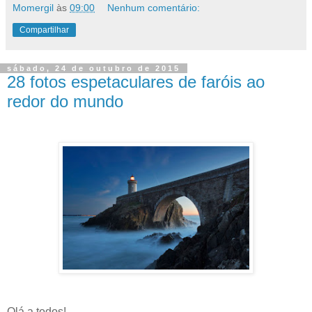
Momergil
às
09:00
Nenhum comentário:
Compartilhar
sábado, 24 de outubro de 2015
28 fotos espetaculares de faróis ao
redor do mundo
Olá a todos!