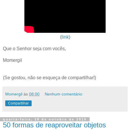
(
link
)
Que o Senhor seja com vocês,
Momergil
(Se gostou, não se esqueça de compartilhar!)
Momergil
às
08:00
Nenhum comentário:
Compartilhar
quarta-feira, 28 de outubro de 2015
50 formas de reaproveitar objetos