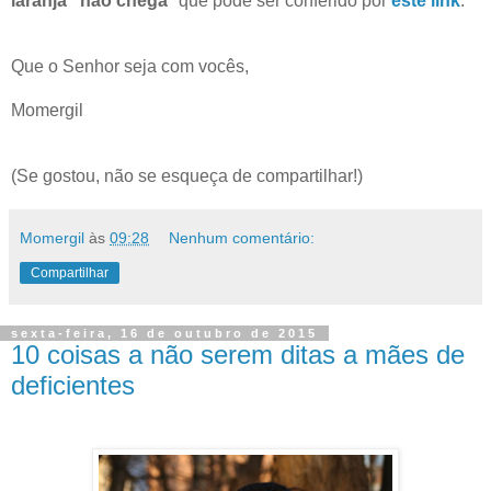
laranja" não chega
" que pode ser conferido por
este link
.
Que o Senhor seja com vocês,
Momergil
(Se gostou, não se esqueça de compartilhar!)
Momergil
às
09:28
Nenhum comentário:
Compartilhar
sexta-feira, 16 de outubro de 2015
10 coisas a não serem ditas a mães de
deficientes