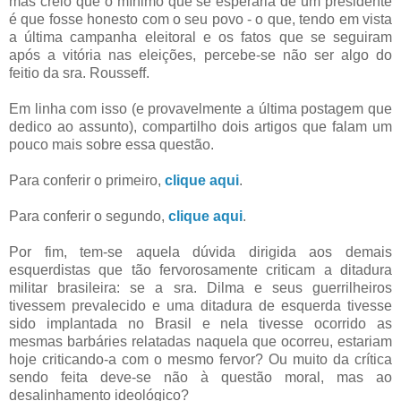
mas creio que o mínimo que se esperaria de um presidente
é que fosse honesto com o seu povo - o que, tendo em vista
a última campanha eleitoral e os fatos que se seguiram
após a vitória nas eleições, percebe-se não ser algo do
feitio da sra. Rousseff.
Em linha com isso (e provavelmente a última postagem que
dedico ao assunto), compartilho dois artigos que falam um
pouco mais sobre essa questão.
Para conferir o primeiro,
clique aqui
.
Para conferir o segundo,
clique aqui
.
Por fim, tem-se aquela dúvida dirigida aos demais
esquerdistas que tão fervorosamente criticam a ditadura
militar brasileira: se a sra. Dilma e seus guerrilheiros
tivessem prevalecido e uma ditadura de esquerda tivesse
sido implantada no Brasil e nela tivesse ocorrido as
mesmas barbáries relatadas naquela que ocorreu, estariam
hoje criticando-a com o mesmo fervor? Ou muito da crítica
sendo feita deve-se não à questão moral, mas ao
desalinhamento ideológico?