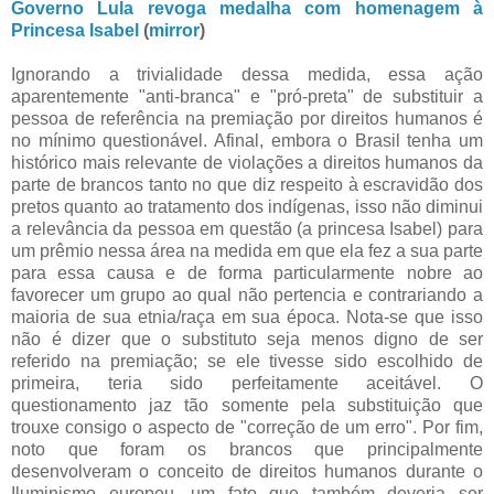
Governo Lula revoga medalha com homenagem à
Princesa Isabel
(
mirror
)
Ignorando a trivialidade dessa medida, essa ação
aparentemente "anti-branca" e "pró-preta" de substituir a
pessoa de referência na premiação por direitos humanos é
no mínimo questionável. Afinal, embora o Brasil tenha um
histórico mais relevante de violações a direitos humanos da
parte de brancos tanto no que diz respeito à escravidão dos
pretos quanto ao tratamento dos indígenas, isso não diminui
a relevância da pessoa em questão (a princesa Isabel) para
um prêmio nessa área na medida em que ela fez a sua parte
para essa causa e de forma particularmente nobre ao
favorecer um grupo ao qual não pertencia e contrariando a
maioria de sua etnia/raça em sua época. Nota-se que isso
não é dizer que o substituto seja menos digno de ser
referido na premiação; se ele tivesse sido escolhido de
primeira, teria sido perfeitamente aceitável. O
questionamento jaz tão somente pela substituição que
trouxe consigo o aspecto de "correção de um erro". Por fim,
noto que foram os brancos que principalmente
desenvolveram o conceito de direitos humanos durante o
Iluminismo europeu, um fato que também deveria ser