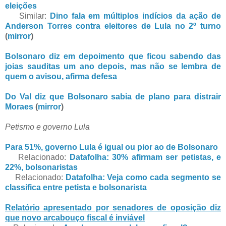
eleições
Similar:
Dino fala em múltiplos indícios da ação de
Anderson Torres contra eleitores de Lula no 2º turno
(
mirror
)
Bolsonaro diz em depoimento que ficou sabendo das
joias sauditas um ano depois, mas não se lembra de
quem o avisou, afirma defesa
Do Val diz que Bolsonaro sabia de plano para distrair
Moraes
(
mirror
)
Petismo e governo Lula
Para 51%, governo Lula é igual ou pior ao de Bolsonaro
Relacionado:
Datafolha: 30% afirmam ser petistas, e
22%, bolsonaristas
Relacionado:
Datafolha: Veja como cada segmento se
classifica entre petista e bolsonarista
Relatório apresentado por senadores de oposição diz
que novo arcabouço fiscal é inviável