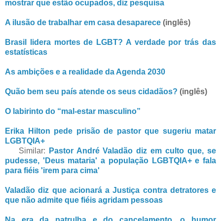
mostrar que estão ocupados, diz pesquisa
A ilusão de trabalhar em casa desaparece
(inglês)
Brasil lidera mortes de LGBT? A verdade por trás das
estatísticas
As ambições e a realidade da Agenda 2030
Quão bem seu país atende os seus cidadãos?
(inglês)
O labirinto do “mal-estar masculino”
Erika Hilton pede prisão de pastor que sugeriu matar
LGBTQIA+
Similar:
Pastor André Valadão diz em culto que, se
pudesse, 'Deus mataria' a população LGBTQIA+ e fala
para fiéis 'irem para cima'
Valadão diz que acionará a Justiça contra detratores e
que não admite que fiéis agridam pessoas
Na era da patrulha e do cancelamento, o humor