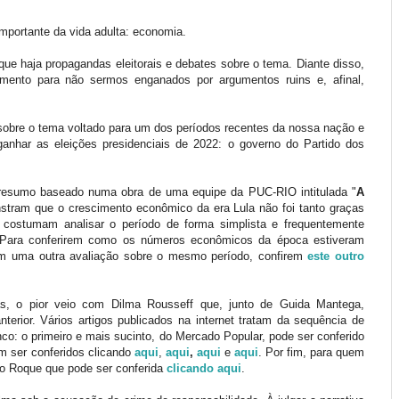
portante da vida adulta: economia.
e haja propagandas eleitorais e debates sobre o tema. Diante disso,
mento para não sermos enganados por argumentos ruins e, afinal,
s sobre o tema voltado para um dos períodos recentes da nossa nação e
ganhar as eleições presidenciais de 2022: o governo do Partido dos
-resumo baseado numa obra de uma equipe da PUC-RIO intitulada "
A
stram que o crescimento econômico da era Lula não foi tanto graças
 costumam analisar o período de forma simplista e frequentemente
 Para conferirem como os números econômicos da época estiveram
rem uma outra avaliação sobre o mesmo período, confirem
este outro
as, o pior veio com Dilma Rousseff que, junto de Guida Mantega,
nterior. Vários artigos publicados na internet tratam da sequência de
co: o primeiro e mais sucinto, do Mercado Popular, pode ser conferido
em ser conferidos clicando
aqui
,
aqui
,
aqui
e
aqui
. Por fim, para quem
ro Roque que pode ser conferida
clicando aqui
.