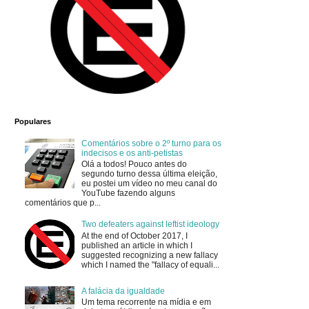
Populares
Comentários sobre o 2º turno para os
indecisos e os anti-petistas
Olá a todos! Pouco antes do
segundo turno dessa última eleição,
eu postei um vídeo no meu canal do
YouTube fazendo alguns
comentários que p...
Two defeaters against leftist ideology
At the end of October 2017, I
published an article in which I
suggested recognizing a new fallacy
which I named the "fallacy of equali...
A falácia da igualdade
Um tema recorrente na mídia e em