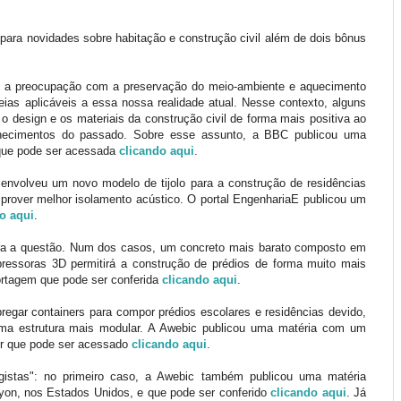
 para novidades sobre habitação e construção civil além de dois bônus
 a preocupação com a preservação do meio-ambiente e aquecimento
eias aplicáveis a essa nossa realidade atual. Nesse contexto, alguns
o design e os materiais da construção civil de forma mais positiva ao
nhecimentos do passado. Sobre esse assunto, a BBC publicou uma
 que pode ser acessada
clicando aqui
.
nvolveu um novo modelo de tijolo para a construção de residências
prover melhor isolamento acústico. O portal EngenhariaE publicou um
o aqui
.
ara a questão. Num dos casos, um concreto mais barato composto em
pressoras 3D permitirá a construção de prédios de forma muito mais
portagem que pode ser conferida
clicando aqui
.
egar containers para compor prédios escolares e residências devido,
uma estrutura mais modular. A Awebic publicou uma matéria com um
r que pode ser acessado
clicando aqui
.
agistas": no primeiro caso, a Awebic também publicou uma matéria
on, nos Estados Unidos, e que pode ser conferido
clicando aqui
. Já