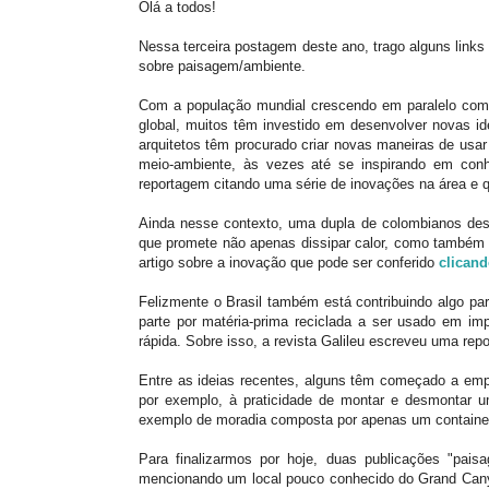
Olá a todos!
Nessa terceira postagem deste ano, trago alguns links
sobre paisagem/ambiente.
Com a população mundial crescendo em paralelo com
global, muitos têm investido em desenvolver novas id
arquitetos têm procurado criar novas maneiras de usar 
meio-ambiente, às vezes até se inspirando em co
reportagem citando uma série de inovações na área e
Ainda nesse contexto, uma dupla de colombianos dese
que promete não apenas dissipar calor, como também 
artigo sobre a inovação que pode ser conferido
clicand
Felizmente o Brasil também está contribuindo algo p
parte por matéria-prima reciclada a ser usado em im
rápida. Sobre isso, a revista Galileu escreveu uma re
Entre as ideias recentes, alguns têm começado a empr
por exemplo, à praticidade de montar e desmontar 
exemplo de moradia composta por apenas um containe
Para finalizarmos por hoje, duas publicações "pais
mencionando um local pouco conhecido do Grand Cany