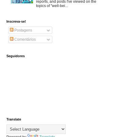
reports, and posts I've viewed on the
topics of "well-bei...
Inscreva-se!
Postagens
Comentários
Seguidores
Translate