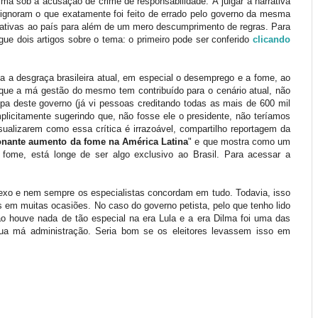
ma sob a acusação de crime de responsabilidade. À julgar a narrativa
 ignoram o que exatamente foi feito de errado pelo governo da mesma
gativas ao país para além de um mero descumprimento de regras. Para
gue dois artigos sobre o tema: o primeiro pode ser conferido
clicando
da a desgraça brasileira atual, em especial o desemprego e a fome, ao
que a má gestão do mesmo tem contribuído para o cenário atual, não
pa deste governo (já vi pessoas creditando todas as mais de 600 mil
licitamente sugerindo que, não fosse ele o presidente, não teríamos
sualizarem como essa crítica é irrazoável, compartilho reportagem da
nante aumento da fome na América Latina
" e que mostra como um
ome, está longe de ser algo exclusivo ao Brasil. Para acessar a
xo e nem sempre os especialistas concordam em tudo. Todavia, isso
m muitas ocasiões. No caso do governo petista, pelo que tenho lido
ão houve nada de tão especial na era Lula e a era Dilma foi uma das
sua má administração. Seria bom se os eleitores levassem isso em