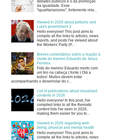
debates públicos é o da promoção
da igualdade. Esse
"igualitarianismo", fortemente rela...
Viewed in 2026 about petismo and
Lula's government 3
Hello everyone! This post aims to
compile all the links to articles, news
reports, and posts I've viewed about
the Workers' Party (P...
Breves comentários sobre a reação à
morte do menino Eduardo de Jesus
Ferreira
Foto do menino Eduardo morto com
um tiro na cabeça ( fonte ) Olá a
todos! Muitos devem estar
acompanhando o desenrolar do c...
List of publications about visualized
contents in 2026
Hello everyone! In this post, I've
compiled links to all the thematic
content lists I've seen in 2026,
making them easier for you to...
Viewed in 2026 regarding well-
being, physical and mental health
Hello everyone! This post aims to
compile all the links to articles, news