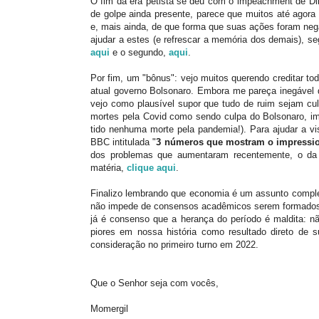
O fim da era petista se deu com o impeachment de Dil
de golpe ainda presente, parece que muitos até agora
e, mais ainda, de que forma que suas ações foram ne
ajudar a estes (e refrescar a memória dos demais), se
aqui
e o segundo,
aqui
.
Por fim, um "bônus": vejo muitos querendo creditar to
atual governo Bolsonaro. Embora me pareça inegável 
vejo como plausível supor que tudo de ruim sejam cul
mortes pela Covid como sendo culpa do Bolsonaro, imp
tido nenhuma morte pela pandemia!). Para ajudar a vi
BBC intitulada "
3 números que mostram o impressio
dos problemas que aumentaram recentemente, o da f
matéria,
clique aqui
.
Finalizo lembrando que economia é um assunto comple
não impede de consensos acadêmicos serem formados e
já é consenso que a herança do período é maldita: n
piores em nossa história como resultado direto de 
consideração no primeiro turno em 2022.
Que o Senhor seja com vocês,
Momergil