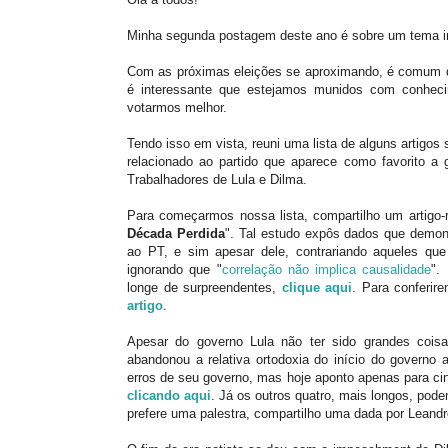
Minha segunda postagem deste ano é sobre um tema im
Com as próximas eleições se aproximando, é comum qu
é interessante que estejamos munidos com conheci
votarmos melhor.
Tendo isso em vista, reuni uma lista de alguns artigo
relacionado ao partido que aparece como favorito a 
Trabalhadores de Lula e Dilma.
Para começarmos nossa lista, compartilho um artigo
Década Perdida
". Tal estudo expôs dados que demon
ao PT, e sim apesar dele, contrariando aqueles que
ignorando que "
correlação não implica causalidade
".
longe de surpreendentes,
clique aqui
. Para conferi
artigo
.
Apesar do governo Lula não ter sido grandes cois
abandonou a relativa ortodoxia do início do governo a
erros de seu governo, mas hoje aponto apenas para cin
clicando aqui
. Já os outros quatro, mais longos, pod
prefere uma palestra, compartilho uma dada por Leand