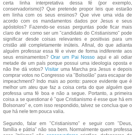
certa linha interpretativa dessa fé (por exemplo,
conservadorismo)? Que pretende propor leis que estarão
em linha com os seus ensinos? Que vive uma vida de
acordo com os mandamentos dados por Jesus e seus
apóstolos? Fazendo-se essas perguntas pode ficar mais
claro de ver como ser um "candidato do Cristianismo" pode
significar desde coisas relevantes e positivas para um
cristão até completamente inúteis. Afinal, do que adianta
alguém professar essa fé e viver de forma indiferente aos
seus ensinamentos?
Orar um Pai Nosso
aqui e ali odiar
metade de um país porque possui uma ideologia oposta e
não lhe dá votos?
Visitar
uma Marcha pra Jesus e depois
comprar votos no Congresso via "Bolsolão" para escapar de
impeachment? Indo mais ao ponto: parece evidente que é
melhor um ateu que faz a coisa certa do que alguém que
professa uma fé boa e não a segue. Portanto, a primeira
coisa a se questionar é "que Cristianismo é esse que há em
Bolsonaro" e, com isso respondido, talvez se conclua que o
que há nele tem pouca valia.
Segundo, falar em "Cristianismo" e seguir com "Deus,
família e pátria" não soa bem. Normalmente quem professa