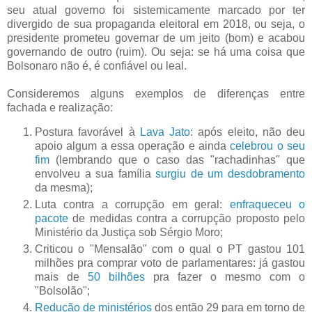
seu atual governo foi sistemicamente marcado por ter
divergido de sua propaganda eleitoral em 2018, ou seja, o
presidente prometeu governar de um jeito (bom) e acabou
governando de outro (ruim). Ou seja: se há uma coisa que
Bolsonaro não é, é confiável ou leal.
Consideremos alguns exemplos de diferenças entre
fachada e realização:
Postura favorável à
Lava Jato
: após eleito, não deu
apoio algum a essa operação e ainda
celebrou o seu
fim
(lembrando que o caso das "rachadinhas" que
envolveu a sua família
surgiu de um desdobramento
da mesma);
Luta contra a corrupção em geral:
enfraqueceu o
pacote
de medidas contra a corrupção proposto pelo
Ministério da Justiça sob Sérgio Moro;
Criticou o "Mensalão" com o qual o PT gastou 101
milhões pra comprar voto de parlamentares: já gastou
mais de
50 bilhões
pra fazer o mesmo com o
"Bolsolão";
Redução de ministérios
dos então 29 para em torno de