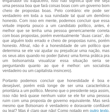
enganador ou trapaceiro, isso não significa que ele seja
uma pessoa boa que fará coisas boas com um governo bom
cheio de propostas boas. Pelo contrário: ele pode ser
verdadeiro em toda a sua ruindade tal qual um demônio
honesto. Com isso em mente, podemos concluir que essa
virtude importa pouco a um candidato político, antes, é
melhor que se tenha uma pessoa genericamente correta
com boas propostas, porém eventualmente "duas caras", do
que alguém todo errado e cheio de propostas ruins, porém
honesto. Afinal, não é a honestidade de um político que
determina se ele vai ajudar ou prejudicar uma nação, mas
os seus atos quando no poder (talvez uma forma prática pra
um bolsonarista visualizar essa situação seria se
perguntando quanto ao que é melhor: um socialista
verdadeiro ou um capitalista insincero).
Portanto podemos concluir que honestidade é boa e
desejável, porém está longe de ser uma característica
prioritária a um político. Mesmo que o presidente seja assim,
isso não terá quase nenhum valor se ele for uma pessoa
ruim com uma proposta de governo equivalente. Mas será
mesmo que Bolsonaro é verdadeiro e doravante confiável
ou leal? Mas é claro que não! Como notado em
outro texto
,