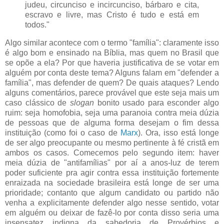
judeu, circunciso e incircunciso, bárbaro e cita,
escravo e livre, mas Cristo é tudo e está em
todos."
Algo similar acontece com o termo "família": claramente isso
é algo bom e ensinado na Bíblia, mas quem no Brasil que
se opõe a ela? Por que haveria justificativa de se votar em
alguém por conta deste tema? Alguns falam em "defender a
família", mas defender de quem? De quais ataques? Lendo
alguns comentários, parece provável que este seja mais um
caso clássico de
slogan
bonito usado para esconder algo
ruim: seja homofobia, seja uma paranoia contra meia dúzia
de pessoas que de alguma forma desejam o fim dessa
instituição (como foi o caso de
Marx
). Ora, isso está longe
de ser algo preocupante ou mesmo pertinente à fé cristã em
ambos os casos. Comecemos pelo segundo item: haver
meia dúzia de "antifamílias" por aí a anos-luz de terem
poder suficiente pra agir contra essa instituição fortemente
enraizada na sociedade brasileira está longe de ser uma
prioridade; contanto que algum candidato ou partido não
venha a explicitamente defender algo nesse sentido, votar
em alguém ou deixar de fazê-lo por conta disso seria uma
insensatez indigna da sabedoria de Provérbios e