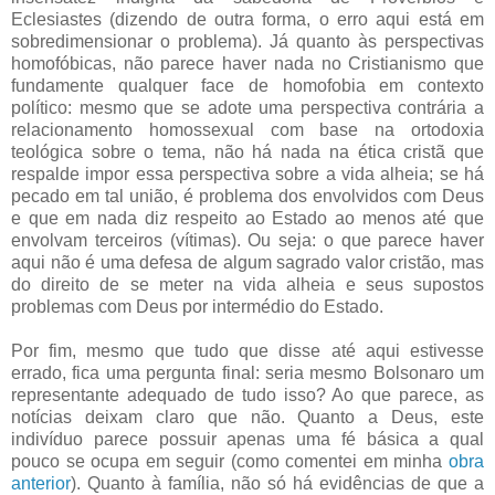
Eclesiastes (dizendo de outra forma, o erro aqui está em
sobredimensionar o problema). Já quanto às perspectivas
homofóbicas, não parece haver nada no Cristianismo que
fundamente qualquer face de homofobia em contexto
político: mesmo que se adote uma perspectiva contrária a
relacionamento homossexual com base na ortodoxia
teológica sobre o tema, não há nada na ética cristã que
respalde impor essa perspectiva sobre a vida alheia; se há
pecado em tal união, é problema dos envolvidos com Deus
e que em nada diz respeito ao Estado ao menos até que
envolvam terceiros (vítimas). Ou seja: o que parece haver
aqui não é uma defesa de algum sagrado valor cristão, mas
do direito de se meter na vida alheia e seus supostos
problemas com Deus por intermédio do Estado.
Por fim, mesmo que tudo que disse até aqui estivesse
errado, fica uma pergunta final: seria mesmo Bolsonaro um
representante adequado de tudo isso? Ao que parece, as
notícias deixam claro que não. Quanto a Deus, este
indivíduo parece possuir apenas uma fé básica a qual
pouco se ocupa em seguir (como comentei em minha
obra
anterior
). Quanto à família, não só há evidências de que a