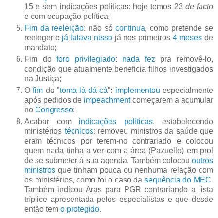
15 e sem indicações políticas: hoje temos 23
de facto
e com ocupação política;
Fim da reeleição
: não só
continua
, como pretende se
reeleger e
já falava nisso
já nos primeiros
4 meses
de
mandato;
Fim do
foro privilegiado
:
nada fez
pra removê-lo,
condição que atualmente beneficia filhos investigados
na Justiça;
O
fim
do "
toma-lá-dá-cá
":
implementou
especialmente
após pedidos de
impeachment
começarem a acumular
no
Congresso
;
Acabar com
indicações políticas
, estabelecendo
ministérios
técnicos
: removeu ministros da saúde que
eram técnicos por terem-no contrariado e colocou
quem nada tinha a ver com a área (Pazuello) em prol
de se submeter à sua agenda. Também colocou
outros
ministros
que tinham pouca ou nenhuma relação com
os ministérios, como foi o caso da
sequência do MEC
.
Também indicou Aras para PGR contrariando a lista
tríplice apresentada pelos especialistas e que desde
então tem
o protegido
.