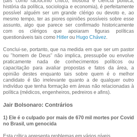
(tais como raciocínio crítico, filosofia e ciência política,
história da política, sociologia e economia), é perfeitamente
possível alguém ser um grande clérigo ou devoto e, ao
mesmo tempo, ter as piores opiniões possíveis sobre esse
assunto, algo que parece ser confirmado historicamente
com os clérigos que apoiaram figuras políticas
questionáveis tais como
Hitler
ou
Hugo Chávez
.
Conclui-se, portanto, que na medida em que ser um pastor
ou "homem de Deus" não implica, pressupõe ou envolve
praticamente nada de conhecimentos políticos ou
capacitação para avaliar propostas e fatos da área, a
opinião destes enquanto tais sobre quem é o melhor
candidato é tão irrelevante quanto a de qualquer outro
indivíduo que tenha formação em áreas não relacionadas à
política (médicos, engenheiros, pedreiros e afins).
Jair Bolsonaro: Contrários
1) Ele é o culpado por mais de 670 mil mortes por Covid
no Brasil, um genocida
Esta crítica apresenta problemas em vários níveis.