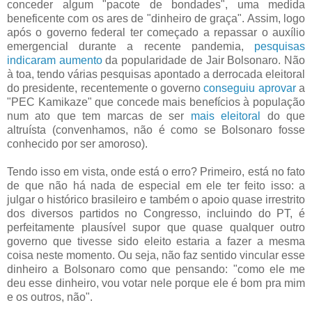
conceder algum "pacote de bondades", uma medida
beneficente com os ares de "dinheiro de graça". Assim, logo
após o governo federal ter começado a repassar o auxílio
emergencial durante a recente pandemia,
pesquisas
indicaram aumento
da popularidade de Jair Bolsonaro. Não
à toa, tendo várias pesquisas apontado a derrocada eleitoral
do presidente, recentemente o governo
conseguiu aprovar
a
"PEC Kamikaze" que concede mais benefícios à população
num ato que tem marcas de ser
mais eleitoral
do que
altruísta (convenhamos, não é como se Bolsonaro fosse
conhecido por ser amoroso).
Tendo isso em vista, onde está o erro? Primeiro, está no fato
de que não há nada de especial em ele ter feito isso: a
julgar o histórico brasileiro e também o apoio quase irrestrito
dos diversos partidos no Congresso, incluindo do PT, é
perfeitamente plausível supor que quase qualquer outro
governo que tivesse sido eleito estaria a fazer a mesma
coisa neste momento. Ou seja, não faz sentido vincular esse
dinheiro a Bolsonaro como que pensando: "como ele me
deu esse dinheiro, vou votar nele porque ele é bom pra mim
e os outros, não".