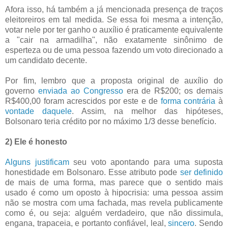
Afora isso, há também a já mencionada presença de traços
eleitoreiros em tal medida. Se essa foi mesma a intenção,
votar nele por ter ganho o auxílio é praticamente equivalente
a "cair na armadilha", não exatamente sinônimo de
esperteza ou de uma pessoa fazendo um voto direcionado a
um candidato decente.
Por fim, lembro que a proposta original de auxílio do
governo
enviada ao Congresso
era de R$200; os demais
R$400,00 foram acrescidos por este e de
forma contrária
à
vontade daquele
. Assim, na melhor das hipóteses,
Bolsonaro teria crédito por no máximo 1/3 desse benefício.
2) Ele é honesto
Alguns justificam
seu voto apontando para uma suposta
honestidade em Bolsonaro. Esse atributo pode
ser definido
de mais de uma forma, mas parece que o sentido mais
usado é como um oposto à hipocrisia: uma pessoa assim
não se mostra com uma fachada, mas revela publicamente
como é, ou seja: alguém verdadeiro, que não dissimula,
engana, trapaceia, e portanto confiável, leal,
sincero
. Sendo