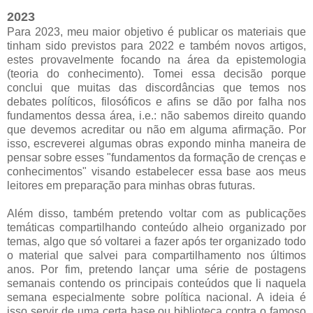
2023
Para 2023, meu maior objetivo é publicar os materiais que
tinham sido previstos para 2022 e também novos artigos,
estes provavelmente focando na área da epistemologia
(teoria do conhecimento). Tomei essa decisão porque
conclui que muitas das discordâncias que temos nos
debates políticos, filosóficos e afins se dão por falha nos
fundamentos dessa área, i.e.: não sabemos direito quando
que devemos acreditar ou não em alguma afirmação. Por
isso, escreverei algumas obras expondo minha maneira de
pensar sobre esses "fundamentos da formação de crenças e
conhecimentos" visando estabelecer essa base aos meus
leitores em preparação para minhas obras futuras.
Além disso, também pretendo voltar com as publicações
temáticas compartilhando conteúdo alheio organizado por
temas, algo que só voltarei a fazer após ter organizado todo
o material que salvei para compartilhamento nos últimos
anos. Por fim, pretendo lançar uma série de postagens
semanais contendo os principais conteúdos que li naquela
semana especialmente sobre política nacional. A ideia é
isso servir de uma certa base ou biblioteca contra o famoso