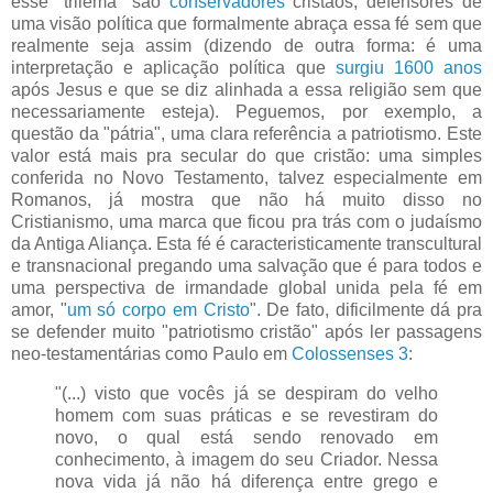
esse "trilema" são
conservadores
cristãos, defensores de
uma visão política que formalmente abraça essa fé sem que
realmente seja assim (dizendo de outra forma: é uma
interpretação e aplicação política que
surgiu 1600 anos
após Jesus e que se diz alinhada a essa religião sem que
necessariamente esteja). Peguemos, por exemplo, a
questão da "pátria", uma clara referência a patriotismo. Este
valor está mais pra secular do que cristão: uma simples
conferida no Novo Testamento, talvez especialmente em
Romanos, já mostra que não há muito disso no
Cristianismo, uma marca que ficou pra trás com o judaísmo
da Antiga Aliança. Esta fé é caracteristicamente transcultural
e transnacional pregando uma salvação que é para todos e
uma perspectiva de irmandade global unida pela fé em
amor, "
um só corpo em Cristo
". De fato, dificilmente dá pra
se defender muito "patriotismo cristão" após ler passagens
neo-testamentárias como Paulo em
Colossenses 3
:
"(...) visto que vocês já se despiram do velho
homem com suas práticas e se revestiram do
novo, o qual está sendo renovado em
conhecimento, à imagem do seu Criador. Nessa
nova vida já não há diferença entre grego e