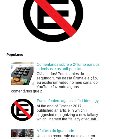
Populares
Comentários sobre o 2º turno para os
indecisos e os anti-petistas
Olá a todos! Pouco antes do
segundo turno dessa última eleição,
eu postei um vídeo no meu canal do
YouTube fazendo alguns
comentários que p...
Two defeaters against leftist ideology
At the end of October 2017, I
published an article in which I
suggested recognizing a new fallacy
which I named the "fallacy of equali...
A falácia da igualdade
Um tema recorrente na mídia e em