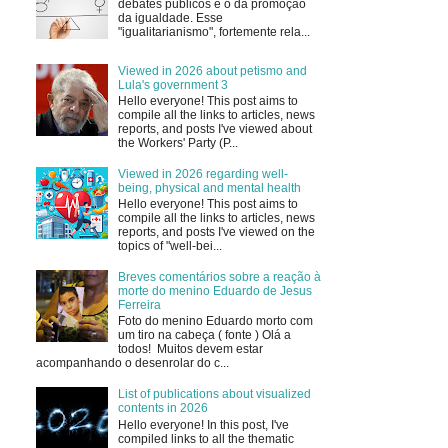
debates públicos é o da promoção
da igualdade. Esse
"igualitarianismo", fortemente rela...
Viewed in 2026 about petismo and
Lula's government 3
Hello everyone! This post aims to
compile all the links to articles, news
reports, and posts I've viewed about
the Workers' Party (P...
Viewed in 2026 regarding well-
being, physical and mental health
Hello everyone! This post aims to
compile all the links to articles, news
reports, and posts I've viewed on the
topics of "well-bei...
Breves comentários sobre a reação à
morte do menino Eduardo de Jesus
Ferreira
Foto do menino Eduardo morto com
um tiro na cabeça ( fonte ) Olá a
todos! Muitos devem estar
acompanhando o desenrolar do c...
List of publications about visualized
contents in 2026
Hello everyone! In this post, I've
compiled links to all the thematic