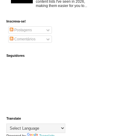
content lists I've seen in 2026,
making them easier for you to...
Inscreva-se!
Postagens
Comentários
Seguidores
Translate