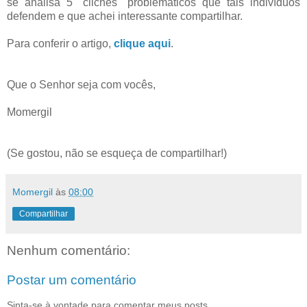
se analisa 5 "clichês" problemáticos que tais indivíduos
defendem e que achei interessante compartilhar.
Para conferir o artigo,
clique aqui
.
Que o Senhor seja com vocês,
Momergil
(Se gostou, não se esqueça de compartilhar!)
Momergil
às
08:00
Compartilhar
Nenhum comentário:
Postar um comentário
Sinta-se à vontade para comentar meus posts,